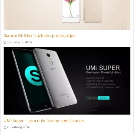
Xiaomi Mi Max službeno predstavljen
10. Svibanj 2016
UMi Super – procurile finalne specifikacije
6. Svibanj 2016