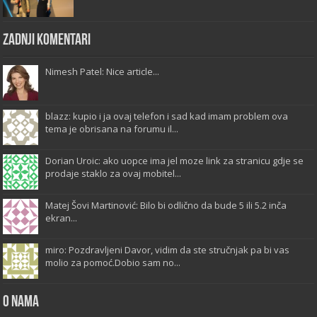
Zadnji komentari
Nimesh Patel: Nice article...
blazz: kupio i ja ovaj telefon i sad kad imam problem ova
tema je obrisana na forumu il...
Dorian Uroic: ako uopce ima jel moze link za stranicu gdje se
prodaje staklo za ovaj mobitel...
Matej Šovi Martinović: Bilo bi odlično da bude 5 ili 5.2 inča
ekran...
miro: Pozdravljeni Davor, vidim da ste stručnjak pa bi vas
molio za pomoć.Dobio sam no...
O Nama