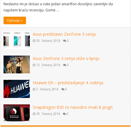
Nedavno mi je došao u ruke jedan smartfon dovoljno zanimljiv da
napišem kraću recenziju. Gome …
Opširnije »
Asus predstavio ZenFone 3 seriju
30. Svibanj 2016
0
Asus ZenFone 3 serija stiže u lipnju
12. Svibanj 2016
0
Huawei G9 – predstavljanje 4. svibnja
2. Svibanj 2016
0
Snapdragon 830 će navodno imati 8 jezgri
29. Travanj 2016
0