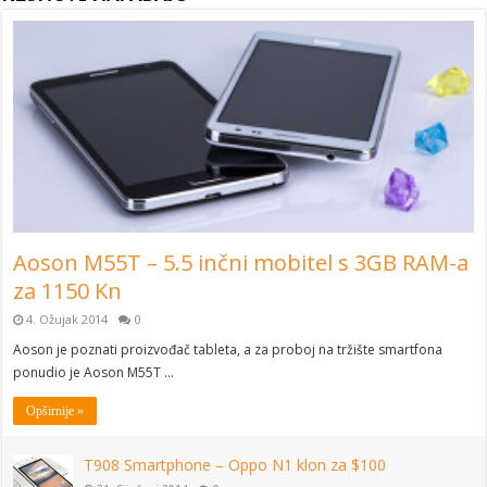
Aoson M55T – 5.5 inčni mobitel s 3GB RAM-a
za 1150 Kn
4. Ožujak 2014
0
Aoson je poznati proizvođač tableta, a za proboj na tržište smartfona
ponudio je Aoson M55T …
Opširnije »
T908 Smartphone – Oppo N1 klon za $100