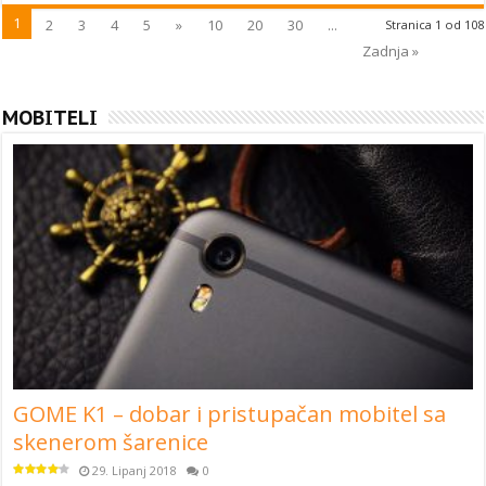
1
2
3
4
5
»
10
20
30
...
Stranica 1 od 108
Zadnja »
MOBITELI
GOME K1 – dobar i pristupačan mobitel sa
skenerom šarenice
29. Lipanj 2018
0