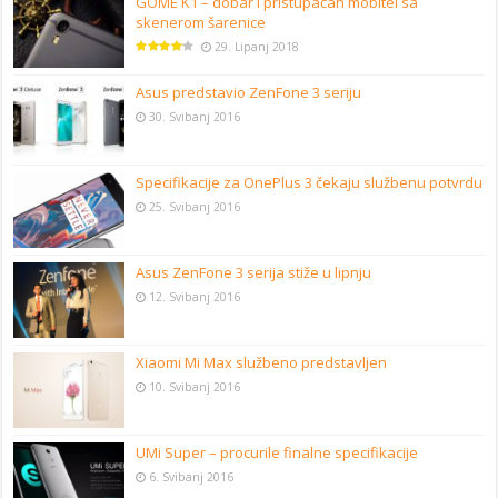
GOME K1 – dobar i pristupačan mobitel sa
skenerom šarenice
29. Lipanj 2018
Asus predstavio ZenFone 3 seriju
30. Svibanj 2016
Specifikacije za OnePlus 3 čekaju službenu potvrdu
25. Svibanj 2016
Asus ZenFone 3 serija stiže u lipnju
12. Svibanj 2016
Xiaomi Mi Max službeno predstavljen
10. Svibanj 2016
UMi Super – procurile finalne specifikacije
6. Svibanj 2016