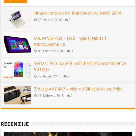
Huawei predstavio MateBook na MWC 2016
22. Veljača 2016
0
Chuwi Vi8 Plus – USB Type-C tablet s
Windowsima 10
18. Prosinac 2015
0
Teclast P80 4G je 8-inčni FHD mobilni tablet za
94 USD
22. Rujan 2015
2
Zettaly AVY 407 – više od Bluetooth zvučnika
12. Kolovoz 2015
0
RECENZIJE