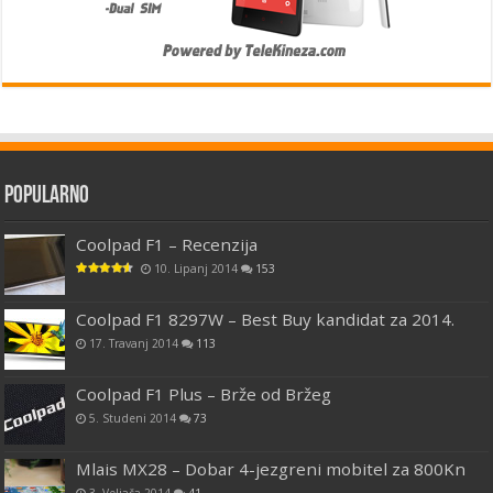
Popularno
Coolpad F1 – Recenzija
10. Lipanj 2014
153
Coolpad F1 8297W – Best Buy kandidat za 2014.
17. Travanj 2014
113
Coolpad F1 Plus – Brže od Bržeg
5. Studeni 2014
73
Mlais MX28 – Dobar 4-jezgreni mobitel za 800Kn
3. Veljača 2014
41