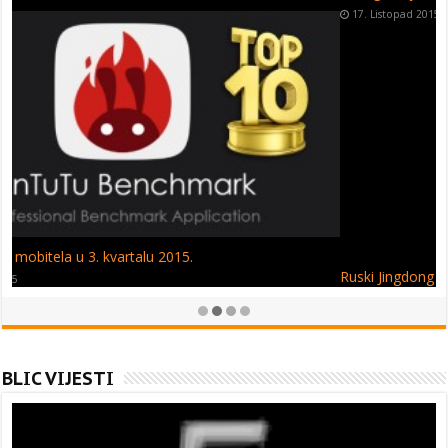
17. Listopad 2015
Ruski Jingdong – Wileyfox smartfon na mega sniženju!
11. Listopad 2015
BLIC VIJESTI