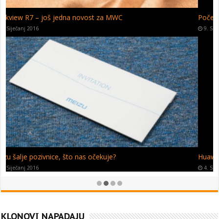
Početak kraja Motorolinih smartfona
9. Siječanj 2016
Huawei P9 sa 6 GB RAM-a?
4. Siječanj 2016
KLONOVI NAPADAJU