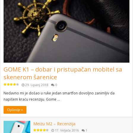
GOME K1 – dobar i pristupačan mobitel sa
skenerom šarenice
29. Lipanj 2018
0
Nedavno mi je došao u ruke jedan smartfon dovoljno zanimljiv da
napišem kraću recenziju. Gome …
Opširnije »
Meizu M2 – Recenzija
17. Veljača 2016
1